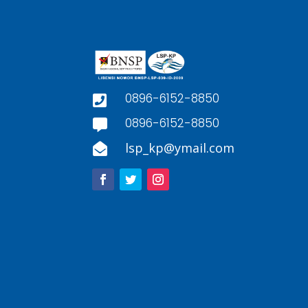
0896-6152-8850

0896-6152-8850

lsp_kp@ymail.com
