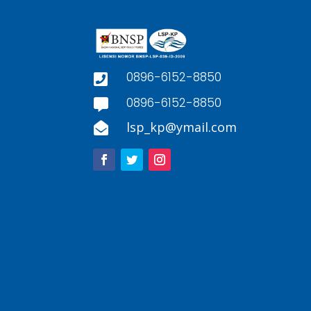
0896-6152-8850

0896-6152-8850

lsp_kp@ymail.com
