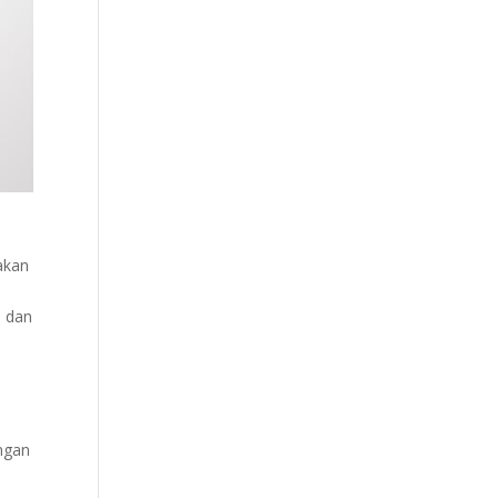
akan
n dan
ngan