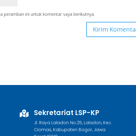
a peramban ini untuk komentar saya berikutnya.
Sekretariat LSP-KP

Jl. Raya Laladon No.25, Laladon, Kec.
Ciomas, Kabupaten Bogor, Jawa