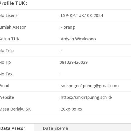
Profile TUK :
No Lisensi
: LSP-KP.TUK.108..2024
Jumlah Asesor
: - orang
Ketua TUK
: Ardyah Wicaksono
No Telp
: -
No Hp
:081329426029
No Fax
:
Email
: smknegeri1puring@gmail.com
Website
: https://smkn1puring.sch.id/
Masa Berlaku SK
: 20xx-0x-xx
Data Asesor
Data Skema