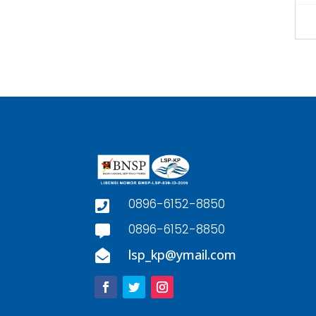
0896-6152-8850

0896-6152-8850

lsp_kp@ymail.com
