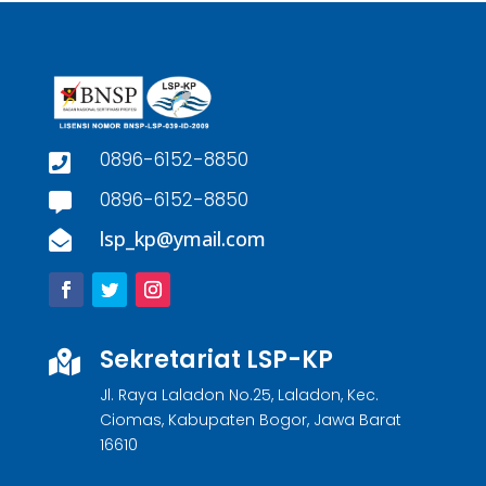
0896-6152-8850

0896-6152-8850

lsp_kp@ymail.com

Sekretariat LSP-KP

Jl. Raya Laladon No.25, Laladon, Kec.
Ciomas, Kabupaten Bogor, Jawa Barat
16610