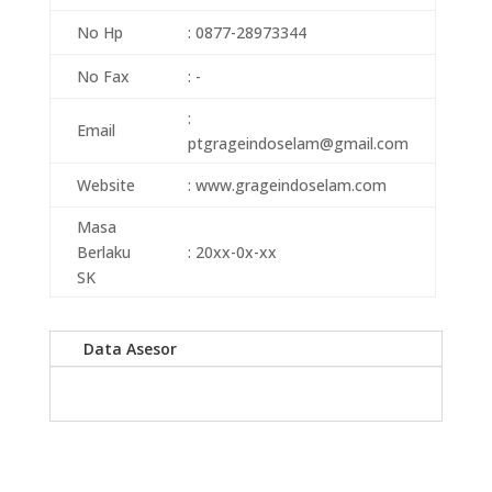
No Hp
: 0877-28973344
No Fax
: -
:
Email
ptgrageindoselam@gmail.com
Website
: www.grageindoselam.com
Masa
Berlaku
: 20xx-0x-xx
SK
Data Asesor