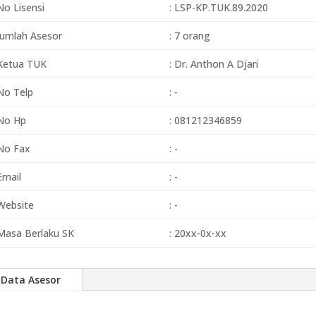
No Lisensi
: LSP-KP.TUK.89.2020
Jumlah Asesor
: 7 orang
Ketua TUK
: Dr. Anthon A Djari
No Telp
: -
No Hp
: 081212346859
No Fax
: -
Email
: -
Website
: -
Masa Berlaku SK
: 20xx-0x-xx
Data Asesor