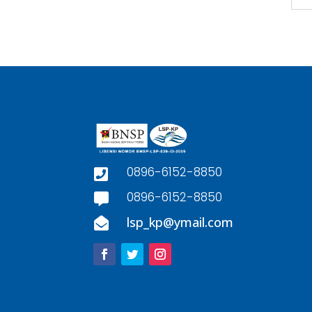
0896-6152-8850

0896-6152-8850

lsp_kp@ymail.com
