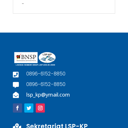
–
0896-6152-8850

0896-6152-8850

lsp_kp@ymail.com

Sekretariat LSP-KP
