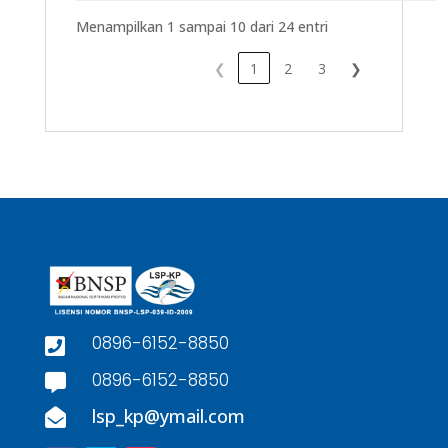
Menampilkan 1 sampai 10 dari 24 entri
❮
1
2
3
❯
0896-6152-8850

0896-6152-8850

lsp_kp@ymail.com
