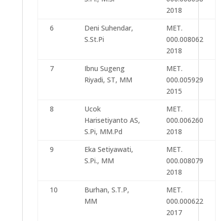
2018
6
Deni Suhendar,
MET.
S.St.Pi
000.008062
2018
7
Ibnu Sugeng
MET.
Riyadi, ST, MM
000.005929
2015
8
Ucok
MET.
Harisetiyanto AS,
000.006260
S.Pi, MM.Pd
2018
9
Eka Setiyawati,
MET.
S.Pi., MM
000.008079
2018
10
Burhan, S.T.P,
MET.
MM
000.000622
2017