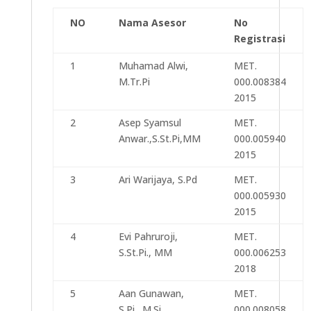
NO
Nama Asesor
No
Registrasi
1
Muhamad Alwi,
MET.
M.Tr.Pi
000.008384
2015
2
Asep Syamsul
MET.
Anwar.,S.St.Pi,MM
000.005940
2015
3
Ari Warijaya, S.Pd
MET.
000.005930
2015
4
Evi Pahruroji,
MET.
S.St.Pi., MM
000.006253
2018
5
Aan Gunawan,
MET.
S.Pi., M.Si
000.008058