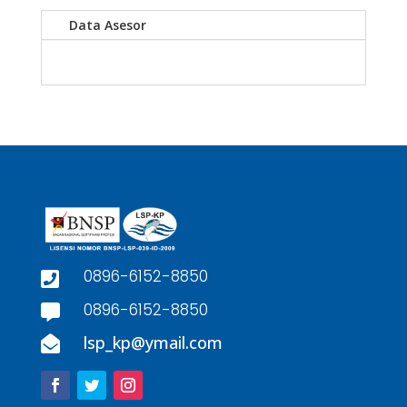
Data Asesor
0896-6152-8850

0896-6152-8850

lsp_kp@ymail.com
