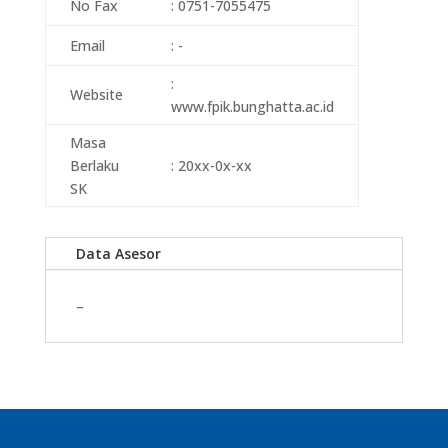
No Fax
: 0751-7055475
Email
: -
:
Website
www.fpik.bunghatta.ac.id
Masa
Berlaku
: 20xx-0x-xx
SK
Data Asesor
–