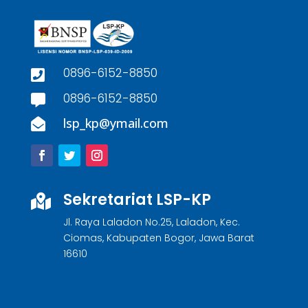
0896-6152-8850

0896-6152-8850

lsp_kp@ymail.com

Sekretariat LSP-KP

Jl. Raya Laladon No.25, Laladon, Kec.
Ciomas, Kabupaten Bogor, Jawa Barat
16610